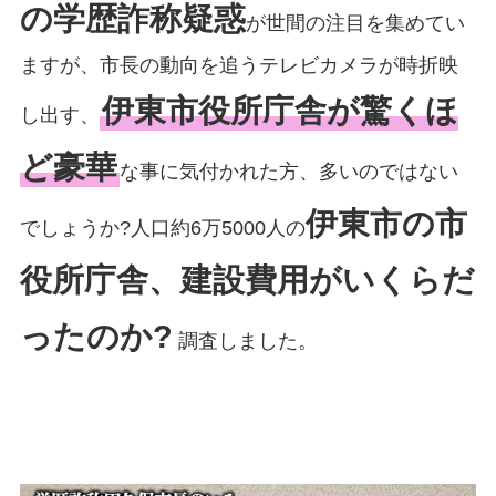
の学歴詐称疑惑
が世間の注目を集めてい
ますが、市長の動向を追うテレビカメラが時折映
伊東市役所庁舎が驚くほ
し出す、
ど豪華
な事に気付かれた方、多いのではない
伊東市の市
でしょうか?人口約6万5000人の
役所庁舎、建設費用がいくらだ
ったのか?
調査しました。