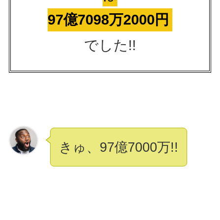
97億7098万2000円
でした!!
きゅ、97億7000万!!