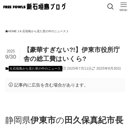
MENU
FREE
HOME
6.石垣島から見た世の中のニュース
【豪華すぎない?!】伊東市役所庁
2025
9/30
舎の総工費はいくら?
2025年7月11日
2025年9月30日
6.石垣島から見た世の中のニュース
記事内に広告を含む場合があります。
静岡県
伊東市
の
田久保真紀市長