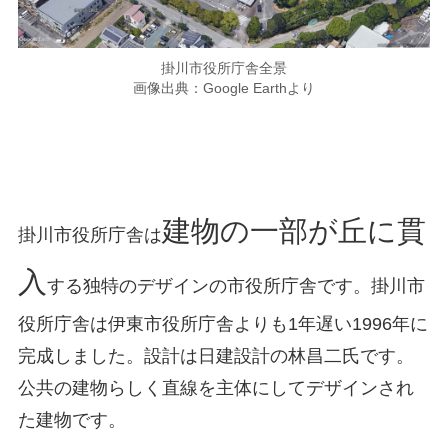
掛川市役所庁舎全景
画像出典：Google Earthより
建物の一部が丘に貫
掛川市役所庁舎は
入
する独特のデザインの市役所庁舎です。掛川市
役所庁舎は伊東市役所庁舎よりも1年遅い1996年に
完成しました。設計は日建設計の林昌二氏です。
公共の建物らしく直線を主体にしてデザインされ
た建物です。