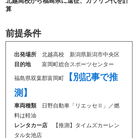
北越高校から福島県に遠征、ガソリン代を計
算
前提条件
出発場所
北越高校 新潟県新潟市中央区
目的地
富岡町総合スポーツセンター
【別記事で推
福島県双葉郡富岡町
測】
車両種類
日野自動車「リエッセⅡ」／燃
料は軽油
レンタカー店
【推測】タイムズカーレン
タル女池店