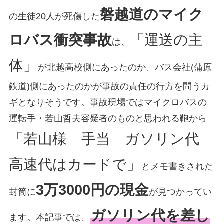
磐越道のマイク
の生徒20人が死傷した
ロバス衝突事故
「運送の主
は、
体」
が北越高校側にあったのか、バス会社(蒲原
鉄道)側にあったのかが事故の責任の行方を問うカ
ギとなりそうです。事故現場ではマイクロバスの
運転手・若山哲夫容疑者のものと思われる鞄から
「若山様 手当 ガソリン代
高速代はカードで」
とメモ書きされた
3万3000円の現金
封筒に
が見つかってい
ガソリン代を差し
ます。本記事では、