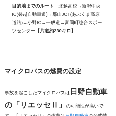
目的地までのルート
北越高校→新潟中央
IC(磐越自動車道)→郡山JCT(あぶくま高原
道路)→小野IC→一般道→富岡町総合スポー
ツセンター
【片道約230キロ】
マイクロバスの燃費の設定
日野自動車
事故を起こしたマイクロバスは
の「リエッセⅡ」
の可能性が高いで
す。「リエッセⅡ」の燃費は
日野自動車
の公式情