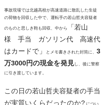
事故現場では北越高校が高速道路に散乱した生徒
の荷物を回収した中で、運転手の若山哲夫容疑者
「若山
のものと思しき鞄も回収、中から
様 手当 ガソリン代 高速代
はカードで」
3
とメモ書きされた封筒に、
万3000円の現金を発見
し、後に警察
に引き渡しています。
この日の若山哲夫容疑者の手当
が実質いくらだったのか?
につい