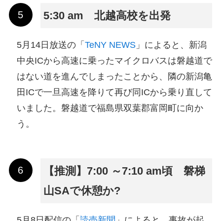
5:30 am 北越高校を出発
5月14日放送の「
TeNY NEWS
」によると、新潟
中央ICから高速に乗ったマイクロバスは磐越道で
はない道を進んでしまったことから、隣の新潟亀
田ICで一旦高速を降りて再び同ICから乗り直して
いました。磐越道で福島県双葉郡富岡町に向か
う。
【推測】7:00 ～7:10 am頃 磐梯
山SAで休憩か?
5月8日配信の「
読売新聞
」によると、事故が起