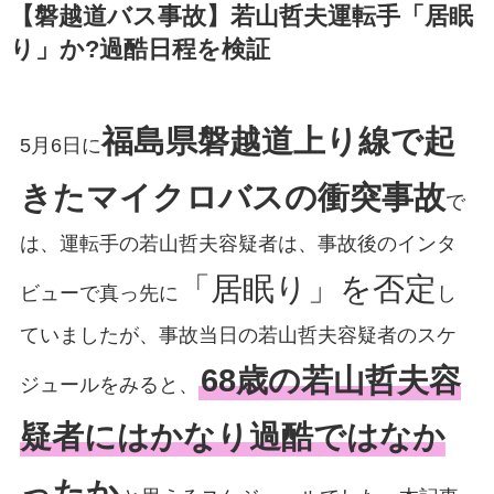
【磐越道バス事故】若山哲夫運転手「居眠
り」か?過酷日程を検証
福島県磐越道上り線で起
5月6日に
きたマイクロバスの衝突事故
で
は、運転手の若山哲夫容疑者は、事故後のインタ
「居眠り」を否定
ビューで真っ先に
し
ていましたが、事故当日の若山哲夫容疑者のスケ
68歳の若山哲夫容
ジュールをみると、
疑者にはかなり過酷ではなか
ったか