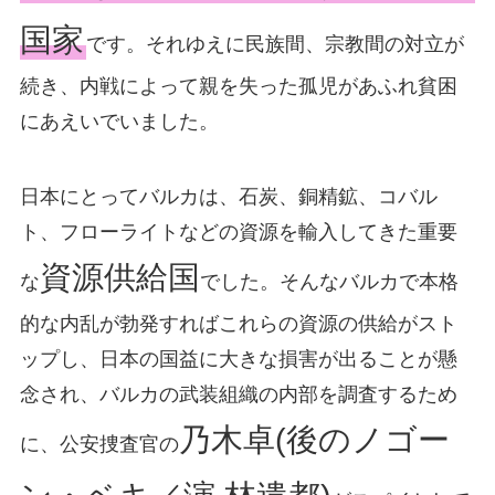
国家
です。それゆえに民族間、宗教間の対立が
続き、内戦によって親を失った孤児があふれ貧困
にあえいでいました。
日本にとってバルカは、石炭、銅精鉱、コバル
ト、フローライトなどの資源を輸入してきた重要
資源供給国
な
でした。そんなバルカで本格
的な内乱が勃発すればこれらの資源の供給がスト
ップし、日本の国益に大きな損害が出ることが懸
念され、バルカの武装組織の内部を調査するため
乃木卓(後のノゴー
に、公安捜査官の