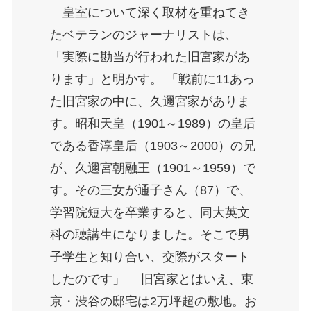
皇室について深く取材を重ねてき
たベテランのジャーナリストは、
「実際に勘当が行われた旧宮家があ
ります」と明かす。 「戦前に11あっ
た旧宮家の中に、久邇宮家がありま
す。昭和天皇（1901～1989）の皇后
である香淳皇后（1903～2000）の兄
が、久邇宮朝融王（1901～1959）で
す。その三女が通子さん（87）で、
学習院短大を卒業すると、同大英文
科の聴講生になりました。そこで男
子学生と知り合い、交際がスタート
したのです」 旧宮家とはいえ、東
京・渋谷の邸宅は2万坪超の敷地。お