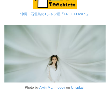
沖縄・石垣島のTシャツ屋「FREE FOWLS」
Photo by
Alvin Mahmudov
on
Unsplash