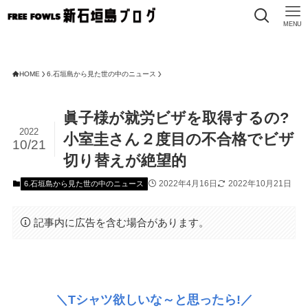
MENU
F
HOME
6.石垣島から見た世の中のニュース
眞子様が就労ビザを取得するの?
2022
小室圭さん２度目の不合格でビザ
10/21
切り替えが絶望的
2022年4月16日
2022年10月21日
6.石垣島から見た世の中のニュース
記事内に広告を含む場合があります。
＼Tシャツ欲しいな～と思ったら!／