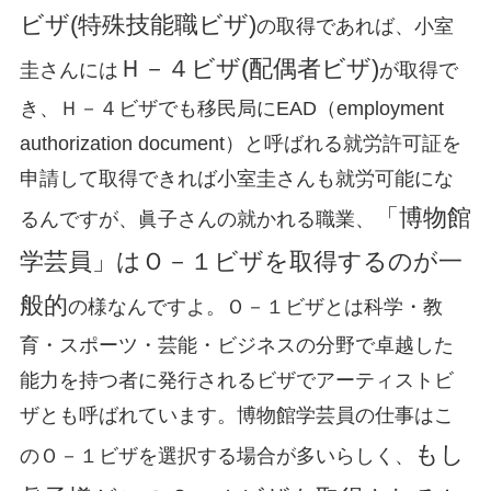
ビザ(特殊技能職ビザ)
の取得であれば、小室
Ｈ－４ビザ(配偶者ビザ)
圭さんには
が取得で
き、Ｈ－４ビザでも移民局にEAD（employment
authorization document）と呼ばれる就労許可証を
申請して取得できれば小室圭さんも就労可能にな
「博物館
るんですが、眞子さんの就かれる職業、
学芸員」はＯ－１ビザを取得するのが一
般的
の様なんですよ。Ｏ－１ビザとは科学・教
育・スポーツ・芸能・ビジネスの分野で卓越した
能力を持つ者に発行されるビザでアーティストビ
ザとも呼ばれています。博物館学芸員の仕事はこ
もし
のＯ－１ビザを選択する場合が多いらしく、