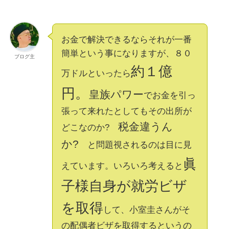
お金で解決できるならそれが一番
簡単という事になりますが、８０
ブログ主
約１億
万ドルといったら
円。
皇族パワー
でお金を引っ
張って来れたとしてもその出所が
税金違うん
どこなのか?
か?
と問題視されるのは目に見
眞
えています。いろいろ考えると
子様自身が就労ビザ
を取得
して、小室圭さんがそ
の配偶者ビザを取得するというの