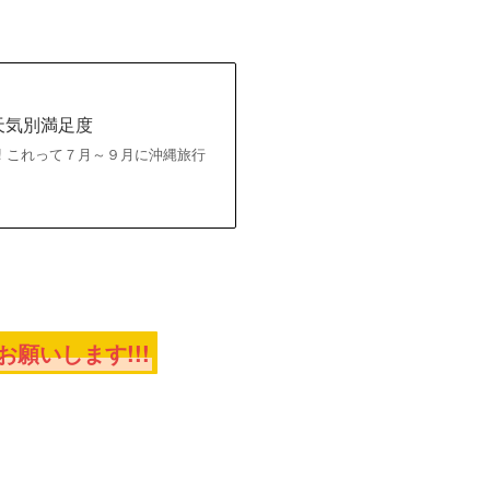
天気別満足度
台風発生!! これって７月～９月に沖縄旅行
願いします!!!