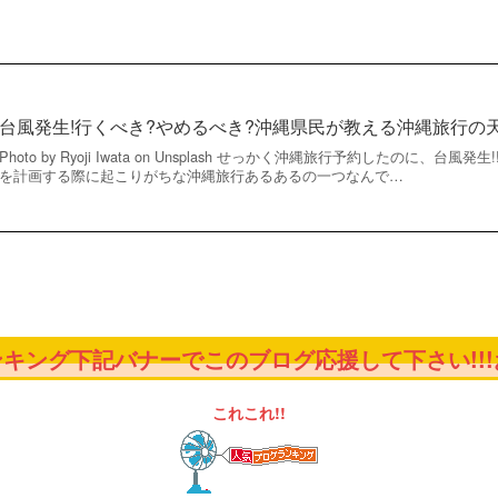
台風発生!行くべき?やめるべき?沖縄県民が教える沖縄旅行の
Photo by Ryoji Iwata on Unsplash せっかく沖縄旅行予約したのに、
を計画する際に起こりがちな沖縄旅行あるあるの一つなんで…
キング下記バナーでこのブログ応援して下さい!!!お
これこれ!!