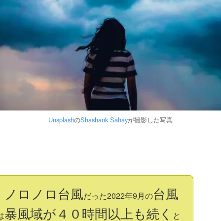
Unsplash
の
Shashank Sahay
が撮影した写真
ノロノロ台風
台風
、
だった2022年9月の
暴風域が４０時間以上も続く
は
と