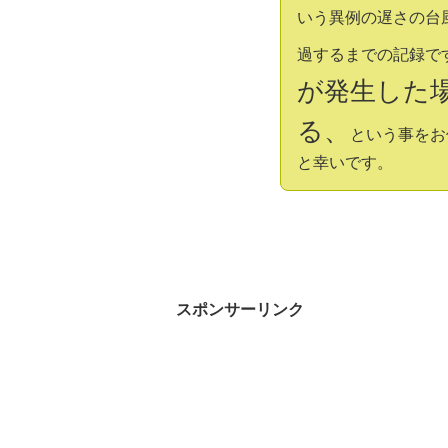
いう異例の遅さの台
過するまでの記録で
が発生した
る、
という事をお
と幸いです。
スポンサーリンク