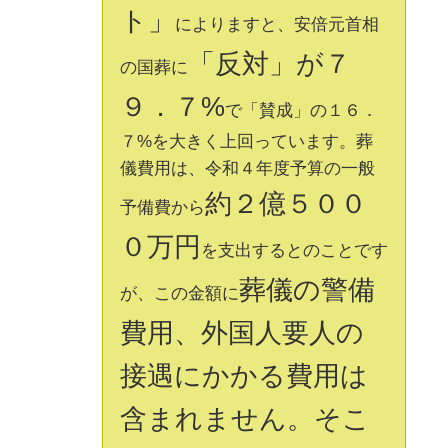
ト」
によりますと、安倍元首相
「反対」が７
の国葬に
９．７%
で「賛成」の１６．
７%を大きく上回っています。葬
儀費用は、令和４年度予算の一般
約２億５００
予備費から
０万円
を支出するとのことです
葬儀の警備
が、この金額に
費用、外国人要人の
接遇にかかる費用は
含まれません。そこ