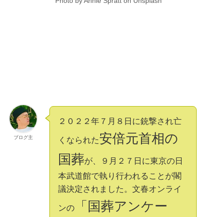
Photo by Annie Spratt on Unsplash
２０２２年７月８日に銃撃され亡
安倍元首相の
ブログ主
くなられた
国葬
が、９月２７日に東京の日
本武道館で執り行われることが閣
議決定されました。文春オンライ
「国葬アンケー
ンの