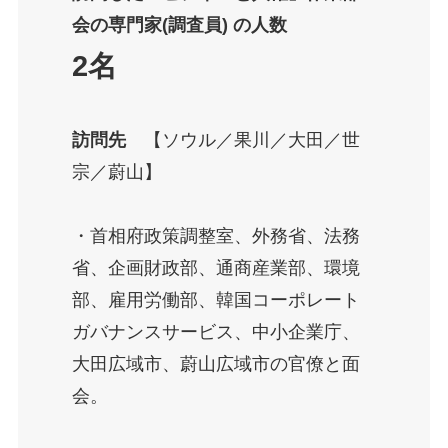
会の専門家(調査員) の人数
2名
訪問先
【ソウル／果川／大田／世
宗／蔚山】
・首相府政策調整室、外務省、法務
省、企画財政部、通商産業部、環境
部、雇用労働部、韓国コーポレート
ガバナンスサービス、中小企業庁、
大田広域市、蔚山広域市の官僚と面
会。