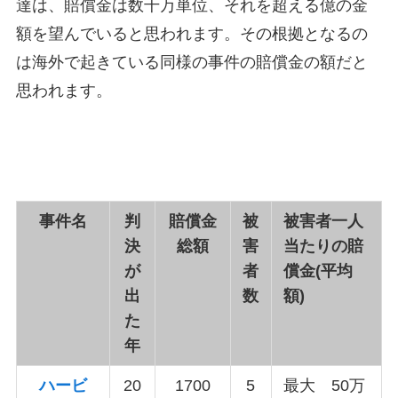
達は、賠償金は数千万単位、それを超える億の金
額を望んでいると思われます。その根拠となるの
は海外で起きている同様の事件の賠償金の額だと
思われます。
事件名
判
賠償金
被
被害者一人
決
総額
害
当たりの賠
が
者
償金(平均
出
数
額)
た
年
ハービ
20
1700
5
最大 50万