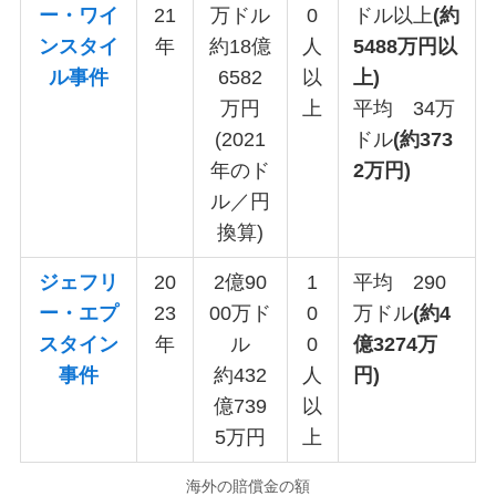
ー・ワイ
21
万ドル
0
ドル以上
(約
ンスタイ
年
約18億
人
5488万円以
ル事件
6582
以
上)
万円
上
平均 34万
(2021
ドル
(約373
年のド
2万円)
ル／円
換算)
ジェフリ
20
2億90
1
平均 290
ー・エプ
23
00万ド
0
万ドル
(約4
スタイン
年
ル
0
億3274万
事件
約432
人
円)
億739
以
5万円
上
海外の賠償金の額