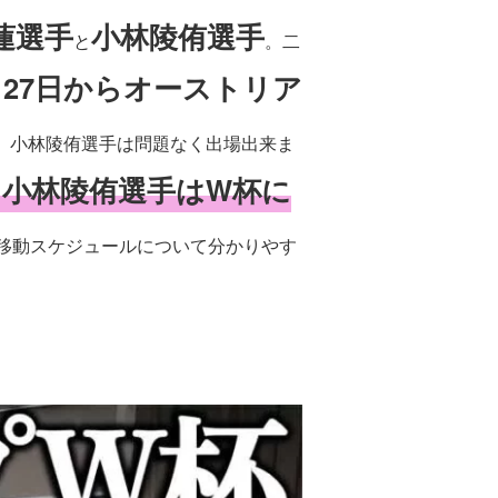
蓮選手
小林陵侑選手
と
。二
月27日からオーストリア
、小林陵侑選手は問題なく出場出来ま
、小林陵侑選手はW杯に
移動スケジュールについて分かりやす