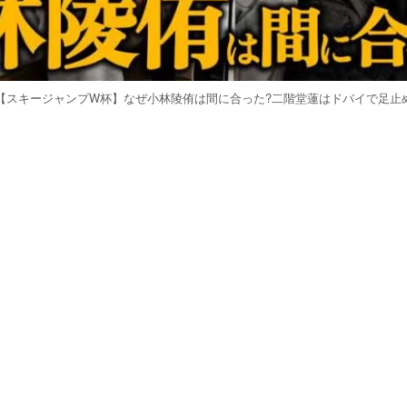
【スキージャンプW杯】なぜ小林陵侑は間に合った?二階堂蓮はドバイで足止