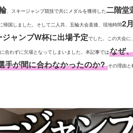
輪
二階堂
、スキージャンプ競技で共にメダルを獲得した
2
本に帰国しました。そして二人共、五輪大会直後、現地時間
キージャンプW杯に出場予定
でした。この大会に
なぜ
に合わずに欠場となってしまいました。本記事では
選手が間に合わなかったのか?
その理由と