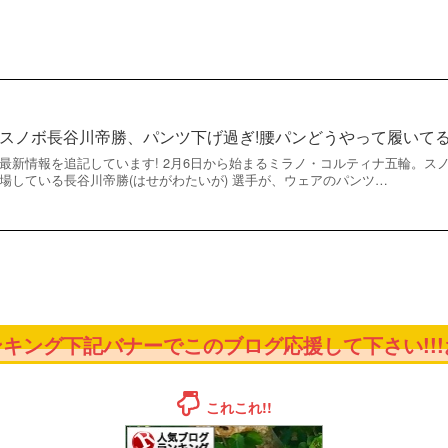
スノボ長谷川帝勝、パンツ下げ過ぎ!腰パンどうやって履いてる
最新情報を追記しています! 2月6日から始まるミラノ・コルティナ五輪。ス
場している長谷川帝勝(はせがわたいが) 選手が、ウェアのパンツ…
キング下記バナーでこのブログ応援して下さい!!!お
これこれ!!