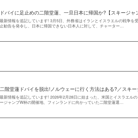
ドバイに足止めの二階堂蓮、一旦日本に帰国か?【スキージャ
最新情報を追記しています! 3月5日、外務省はイランとイスラエルの戦争を
止勧告を発令し、日本に帰国できない日本人に対して、チャーター…
二階堂蓮ドバイを脱出!ノルウェーに行く方法はある?／スキー
最新情報を追記しています! 2026年2月28日に始まった、米国とイスラエ
ージャンプW杯の開催地、フィンランドに向かっていた二階堂蓮選…