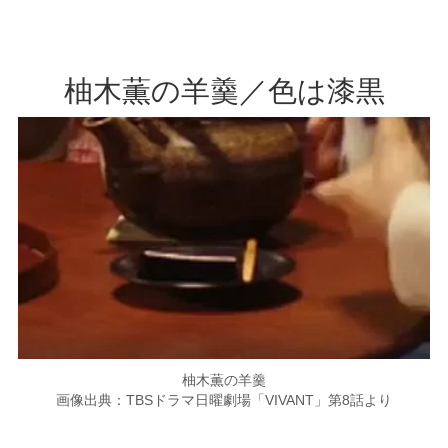
柚木薫の羊羹／色は漆黒
柚木薫の羊羹
画像出典：TBSドラマ日曜劇場「VIVANT」第8話より