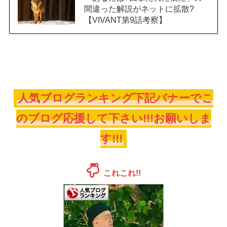
間違った解説がネットに拡散?
【VIVANT第9話考察】
人気ブログランキング下記バナーでこ
のブログ応援して下さい!!!お願いしま
す!!!
これこれ!!