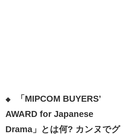
「MIPCOM BUYERS’
◆
AWARD for Japanese
Drama」とは何? カンヌでグ