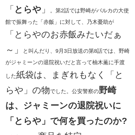
「
とらや
」
。第2話では野崎がバルカの大使
館で振舞った「赤飯」に対して、乃木憂助が
「とらやのお赤飯みたいだぁ
～」
と叫んだり、9月3日放送の第8話では、野崎
がジャミーンの退院祝いだと言って柚木薫に手渡
紙袋は、まぎれもなく「と
した
らや」の物
野崎
でした。公安警察の
は、ジャミーンの退院祝いに
「とらや」で何を買ったのか?