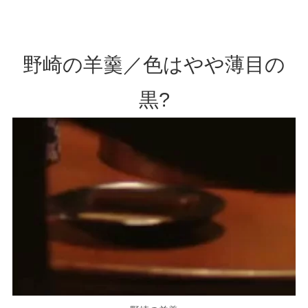
野崎の羊羹／色はやや薄目の
黒?