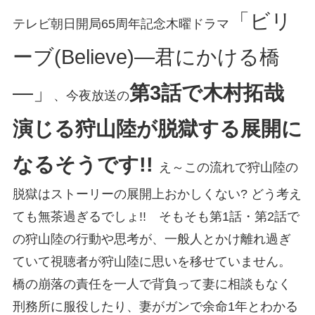
「ビリ
テレビ朝日開局65周年記念木曜ドラマ
ーブ(Believe)―君にかける橋
―」
第3話で木村拓哉
、今夜放送の
演じる狩山陸が脱獄する展開に
なるそうです!!
え～この流れで狩山陸の
脱獄はストーリーの展開上おかしくない? どう考え
ても無茶過ぎるでしょ!! そもそも第1話・第2話で
の狩山陸の行動や思考が、一般人とかけ離れ過ぎ
ていて視聴者が狩山陸に思いを移せていません。
橋の崩落の責任を一人で背負って妻に相談もなく
刑務所に服役したり、妻がガンで余命1年とわかる