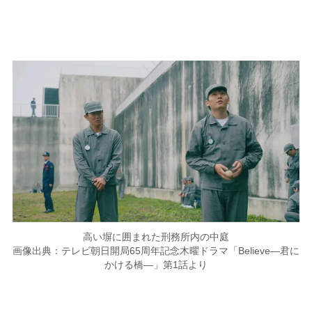
高い塀に囲まれた刑務所内の中庭
画像出典：テレビ朝日開局65周年記念木曜ドラマ「Believe―君に
かける橋―」第1話より