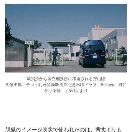
裁判所から国立刑務所に移送される狩山陸
画像出典：テレビ朝日開局65周年記念木曜ドラマ「Believe―君に
かける橋―」第1話より
脱獄のイメージ映像で使われたのは、背丈よりも