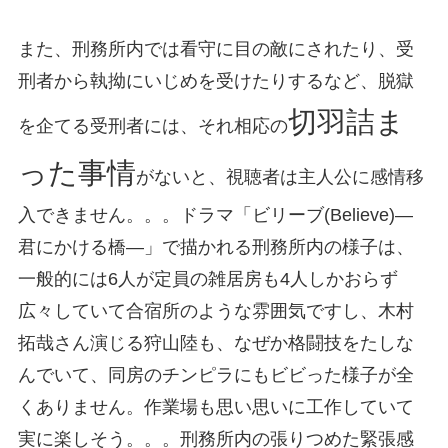
また、刑務所内では看守に目の敵にされたり、受
刑者から執拗にいじめを受けたりするなど、脱獄
切羽詰ま
を企てる受刑者には、それ相応の
った事情
がないと、視聴者は主人公に感情移
入できません。。。ドラマ「ビリーブ(Believe)―
君にかける橋―」で描かれる刑務所内の様子は、
一般的には6人が定員の雑居房も4人しかおらず
広々していて合宿所のような雰囲気ですし、木村
拓哉さん演じる狩山陸も、なぜか格闘技をたしな
んでいて、同房のチンピラにもビビった様子が全
くありません。作業場も思い思いに工作していて
実に楽しそう。。。刑務所内の張りつめた緊張感