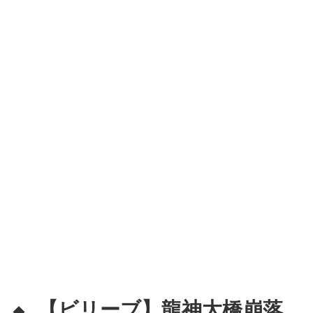
【ビリーブ】龍神大橋崩落
◆