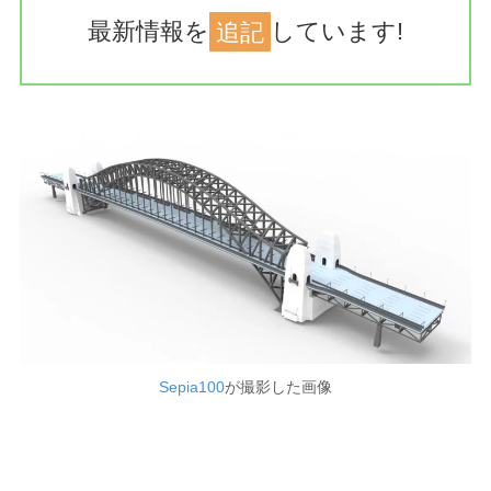
最新情報を
追記
しています!
Sepia100
が撮影した画像