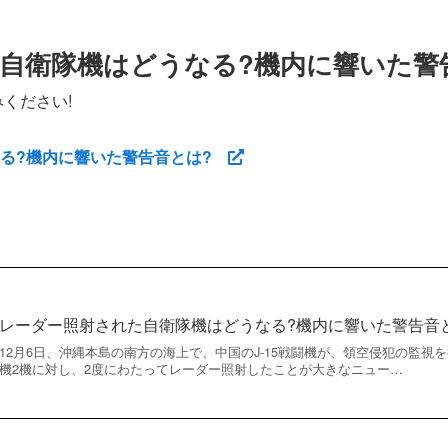
自衛隊機はどうなる?機内に響いた警
ください!
なる?機内に響いた警告音とは?
レーダー照射された自衛隊機はどうなる?機内に響いた警告音
12月6日、沖縄本島の南方の海上で、中国のJ-15戦闘機が、領空侵犯の監視を
機2機に対し、2度にわたってレーダー照射したことが大きなニュー…