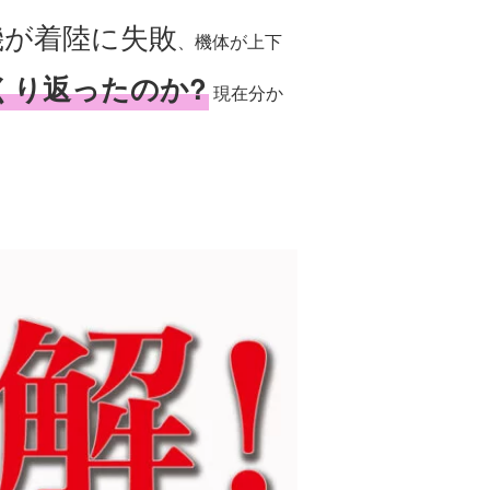
機が着陸に失敗
、機体が上下
くり返ったのか?
現在分か