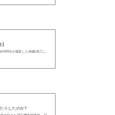
故】
ORRISが撮影した画像(加工し
たりしたのか?
日に羽田空港で起きた飛行機衝突事故。日