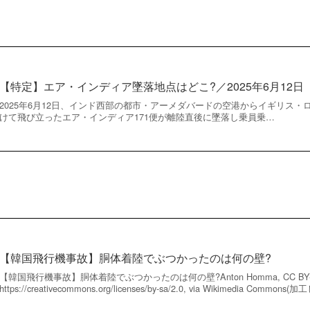
【特定】エア・インディア墜落地点はどこ?／2025年6月12日
2025年6月12日、インド西部の都市・アーメダバードの空港からイギリス
けて飛び立ったエア・インディア171便が離陸直後に墜落し乗員乗…
【韓国飛行機事故】胴体着陸でぶつかったのは何の壁?
【韓国飛行機事故】胴体着陸でぶつかったのは何の壁?Anton Homma, CC BY-S
https://creativecommons.org/licenses/by-sa/2.0, via Wikimedia Commo