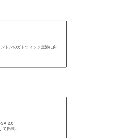
・ロンドンのガトウィック空港に向
A 2.0
ns(加工して掲載…