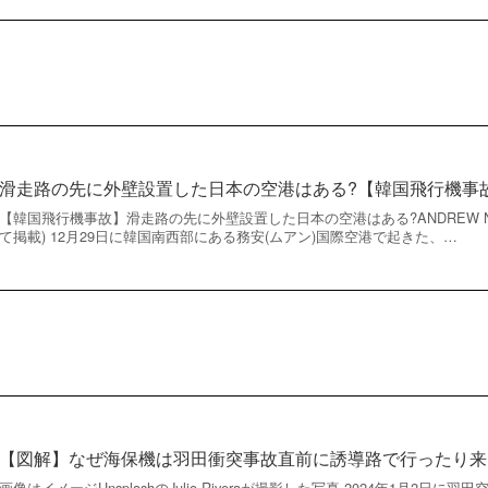
滑走路の先に外壁設置した日本の空港はある?【韓国飛行機事
【韓国飛行機事故】滑走路の先に外壁設置した日本の空港はある?ANDREW N
て掲載) 12月29日に韓国南西部にある務安(ムアン)国際空港で起きた、…
【図解】なぜ海保機は羽田衝突事故直前に誘導路で行ったり来
画像はイメージUnsplashのJulio Riveraが撮影した写真 2024年1月2