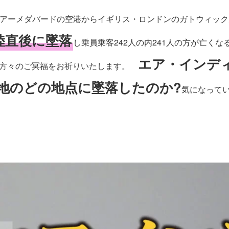
都市・アーメダバードの空港からイギリス・ロンドンのガトウィッ
陸直後に墜落
し乗員乗客242人の内241人の方が亡くな
エア・インデ
た方々のご冥福をお祈りいたします。
地のどの地点に墜落したのか?
気になって