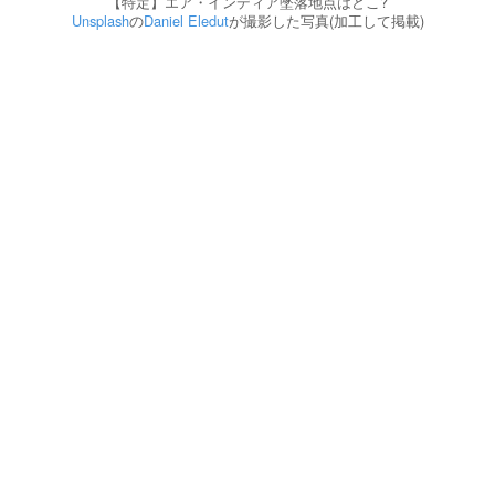
【特定】エア・インディア墜落地点はどこ?
Unsplash
の
Daniel Eledut
が撮影した写真(加工して掲載)