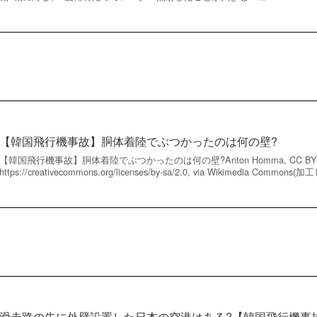
【韓国飛行機事故】胴体着陸でぶつかったのは何の壁?
【韓国飛行機事故】胴体着陸でぶつかったのは何の壁?Anton Homma, CC BY-S
https://creativecommons.org/licenses/by-sa/2.0, via Wikimedia Commo
滑走路の先に外壁設置した日本の空港はある?【韓国飛行機事