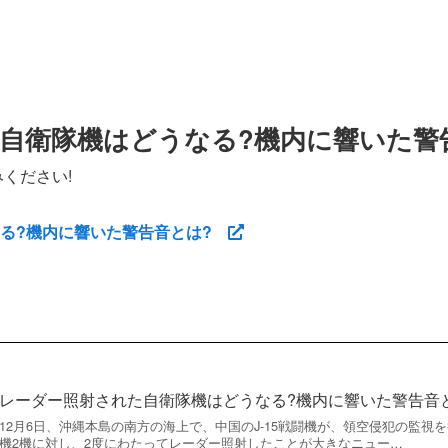
自衛隊機はどうなる?機内に響いた警
ください!
なる?機内に響いた警告音とは?
レーダー照射された自衛隊機はどうなる?機内に響いた警告音
12月6日、沖縄本島の南方の海上で、中国のJ-15戦闘機が、領空侵犯の監視を
機2機に対し、2度にわたってレーダー照射したことが大きなニュー…