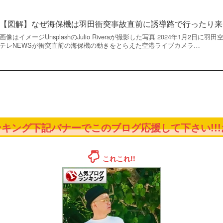
【図解】なぜ海保機は羽田衝突事故直前に誘導路で行ったり来
画像はイメージUnsplashのJulio Riveraが撮影した写真 2024年1月2
テレNEWSが衝突直前の海保機の動きをとらえた空港ライブカメラ…
キング下記バナーでこのブログ応援して下さい!!!お
これこれ!!