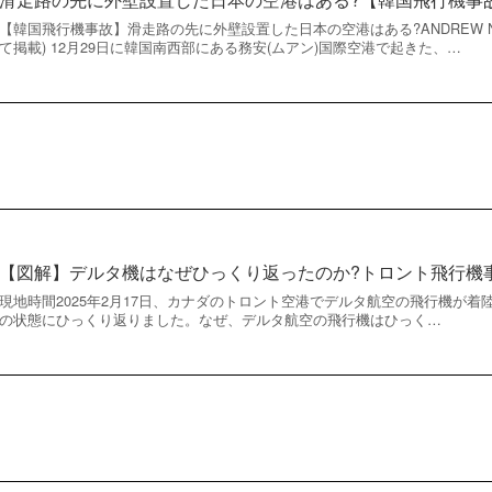
【韓国飛行機事故】滑走路の先に外壁設置した日本の空港はある?ANDREW N
て掲載) 12月29日に韓国南西部にある務安(ムアン)国際空港で起きた、…
【図解】デルタ機はなぜひっくり返ったのか?トロント飛行機
現地時間2025年2月17日、カナダのトロント空港でデルタ航空の飛行機が
の状態にひっくり返りました。なぜ、デルタ航空の飛行機はひっく…