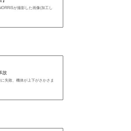
ORRISが撮影した画像(加工し
事故
着陸に失敗、機体が上下がさかさま