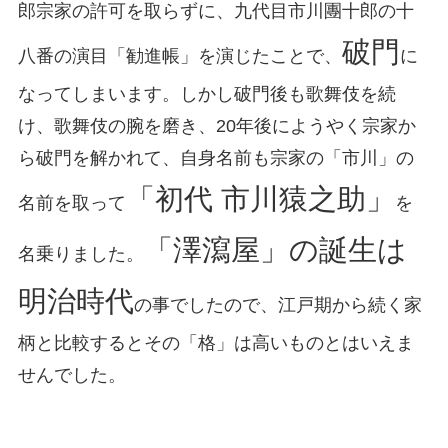
郎宗家の許可を取らずに、九代目市川團十郎の十
破門
八番の演目「勧進帳」を演じたことで、
に
なってしまいます。しかし破門後も歌舞伎を続
け、歌舞伎の腕を磨き、20年後にようやく宗家か
ら破門を解かれて、自身名前も宗家の「市川」の
「初代 市川猿之助」
名前を取って
を
「澤瀉屋」の誕生は
名乗りました。
明治時代
の事でしたので、江戸期から続く家
柄と比較するとその「格」は高いものとはいえま
せんでした。