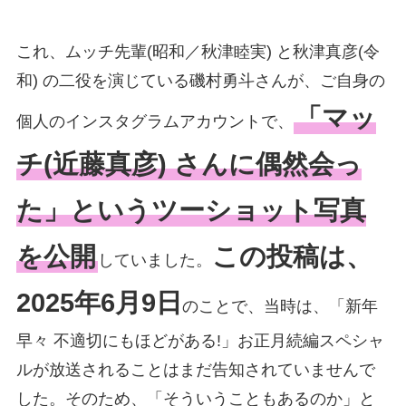
これ、ムッチ先輩(昭和／秋津睦実) と秋津真彦(令
和) の二役を演じている磯村勇斗さんが、ご自身の
「マッ
個人のインスタグラムアカウントで、
チ(近藤真彦) さんに偶然会っ
た」というツーショット写真
を公開
この投稿は、
していました。
2025年6月9日
のことで、当時は、「新年
早々 不適切にもほどがある!」お正月続編スペシャ
ルが放送されることはまだ告知されていませんで
した。そのため、「そういうこともあるのか」と