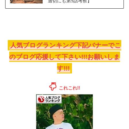
適切にも第5話考察】
人気ブログランキング下記バナーでこ
のブログ応援して下さい!!!お願いしま
す!!!
これこれ!!