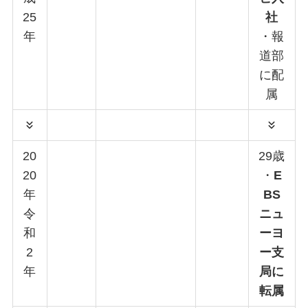
25
社
年
・報
道部
に配
属
20
29歳
20
・
E
年
BS
令
ニュ
和
ーヨ
2
ー支
年
局に
転属