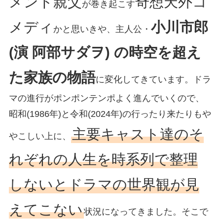
メント親父
奇想天外コ
が巻き起こす
メディ
小川市郎
かと思いきや、主人公・
(演 阿部サダヲ) の時空を超え
た家族の物語
に変化してきています。ドラ
マの進行がポンポンテンポよく進んでいくので、
昭和(1986年)と令和(2024年)の行ったり来たりもや
主要キャスト達のそ
やこしい上に、
れぞれの人生を時系列で整理
しないとドラマの世界観が見
えてこない
状況になってきました。そこで