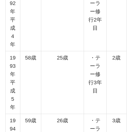
92
ーラ
年
ー修
平
行2年
成
目
4
年
19
58歳
25歳
・テ
2歳
93
ーラ
年
ー修
平
行3年
成
目
5
年
19
59歳
26歳
・テ
3歳
94
ーラ