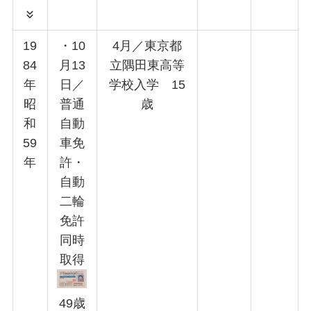
19
・10
4月／東京都
84
月13
立隅田東高等
年
日／
学校入学 15
昭
普通
歳
和
自動
59
車免
年
許・
自動
二輪
免許
同時
取得
49歳