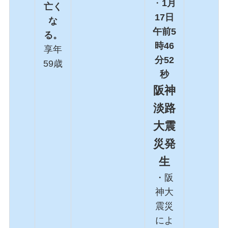
・
1月
亡く
17日
な
午前5
る。
時46
享年
分52
59歳
秒
阪神
淡路
大震
災発
生
・阪
神大
震災
によ