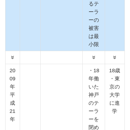
るテ
ーラ
ーの
被害
は最
小限
20
・18
18歳
09
年働
・東
年
いた
京の
平
神戸
大学
成
のテ
に進
21
ーラ
学
年
ーを
閉め