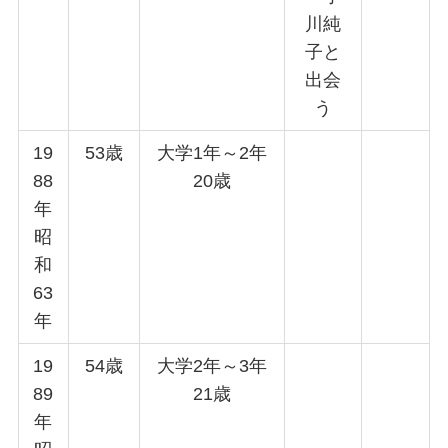
川純
子と
出会
う
19
53歳
大学1年～2年
88
20歳
年
昭
和
63
年
19
54歳
大学2年～3年
89
21歳
年