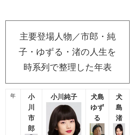
主要登場人物／市郎・純
子・ゆずる・渚の人生を
時系列で整理した年表
年
小
小川純子
犬島
犬
川
ゆず
島
市
る
渚
郎