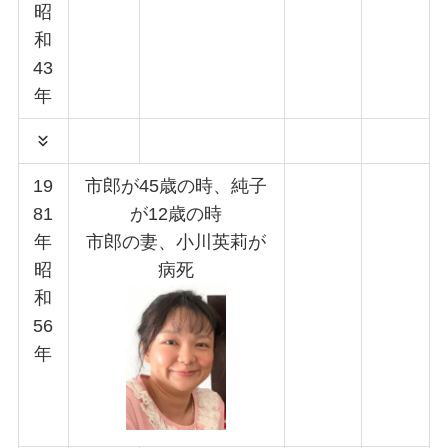
昭
和
43
年
19
市郎が45歳の時、純子
81
が12歳の時
年
市郎の妻、小川英莉が
昭
病死
和
56
年