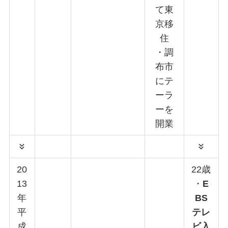
て東
京移
住
・調
布市
にテ
ーラ
ーを
開業
20
22歳
13
・
E
年
BS
平
テレ
成
ビ入