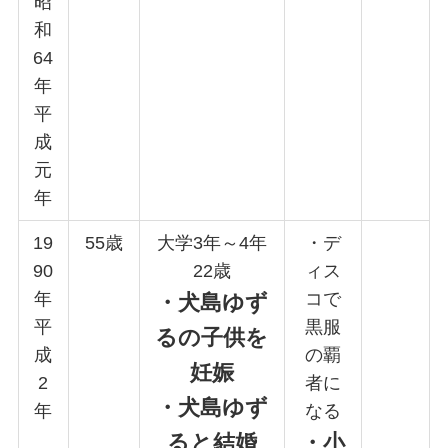
昭
和
64
年
平
成
元
年
19
55歳
大学3年～4年
・デ
90
22歳
ィス
年
コで
・犬島ゆず
平
黒服
るの子供を
成
の覇
妊娠
2
者に
・
犬島ゆず
年
なる
ると結婚
・小