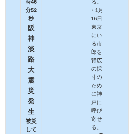
時46
る。
分52
・1月
秒
16日
東京
阪
にい
神
る市
淡
郎を
路
背広
の採
大
寸の
震
ため
災
に神
発
戸に
呼び
生
寄せ
被災
る。
して