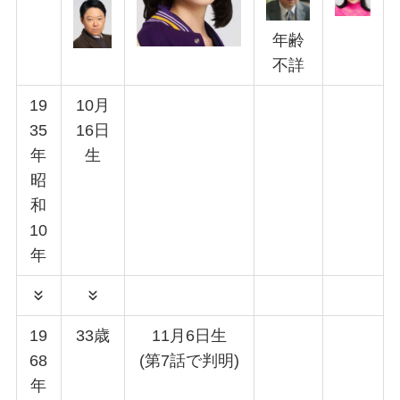
年齢
不詳
19
10月
35
16日
年
生
昭
和
10
年
19
33歳
11月6日生
68
(第7話で判明)
年