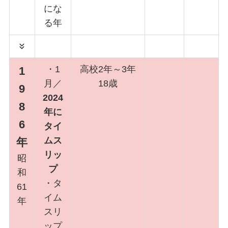
にな
る年
・1
高校2年～3年
1
月／
18歳
9
2024
8
年に
6
タイ
ムス
年
リッ
昭
プ
和
・タ
61
イム
年
スリ
ップ