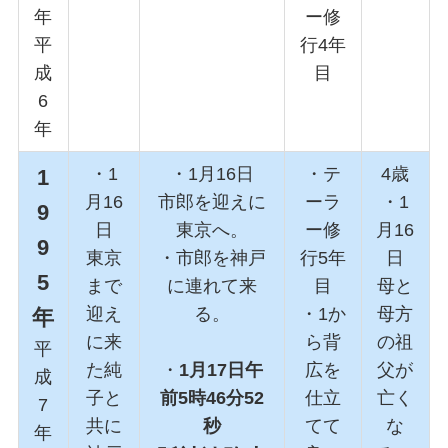
年
ー修
平
行4年
成
目
6
年
・1
・1月16日
・テ
4歳
1
月16
市郎を迎えに
ーラ
・1
9
日
東京へ。
ー修
月16
9
東京
・市郎を神戸
行5年
日
5
まで
に連れて来
目
母と
迎え
る。
・1か
母方
年
に来
ら背
の祖
平
た純
・
1月17日午
広を
父が
成
子と
前5時46分52
仕立
亡く
7
共に
秒
てて
な
年