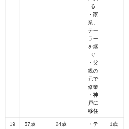
る
・家
業、
テー
ラー
を継
ぐ
・父
親の
元で
修業
・
神
戸に
移住
19
57歳
24歳
・テ
1歳