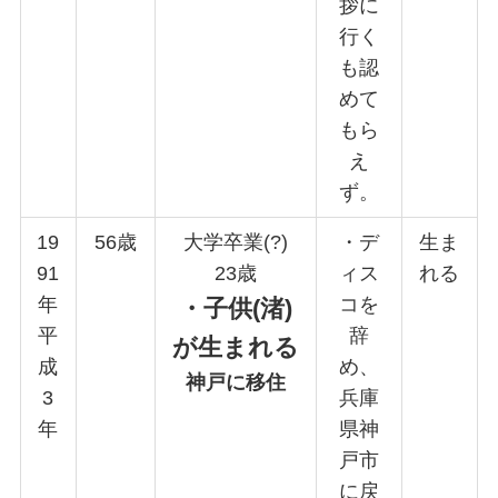
拶に
行く
も認
めて
もら
え
ず。
19
56歳
大学卒業(?)
・デ
生ま
91
23歳
ィス
れる
年
コを
・子供(渚)
平
辞
が生まれる
成
め、
神戸に移住
3
兵庫
年
県神
戸市
に戻