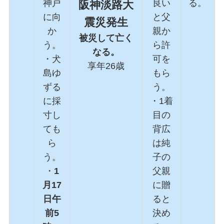
神戸
良い
る。
阪神淡路大
に向
と父
震災発生
か
親か
被災して亡く
う。
ら許
なる。
・犬
可を
享年26歳
島ゆ
もら
ずる
う。
に採
・1着
寸し
目の
ても
背広
ら
は純
う。
子の
・
1
父親
月17
に贈
日午
ると
前5
決め