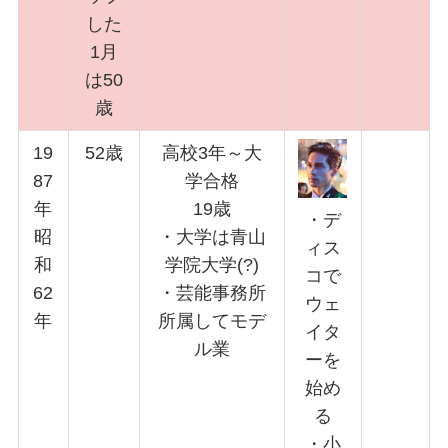
した
1月
は50
歳
19
52歳
高校3年～大
87
学合格
年
19歳
・デ
昭
・大学は青山
ィス
和
学院大学(?)
コで
62
・芸能事務所
ウェ
年
所属してモデ
イタ
ル業
ーを
始め
る
・小