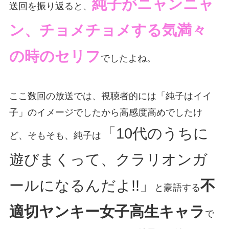
純子がニャンニャ
送回を振り返ると、
ン、チョメチョメする気満々
の時のセリフ
でしたよね。
ここ数回の放送では、視聴者的には「純子はイイ
子」のイメージでしたから高感度高めでしたけ
「10代のうちに
ど、そもそも、純子は
遊びまくって、クラリオンガ
ールになるんだよ!!」
不
と豪語する
適切ヤンキー女子高生キャラ
で