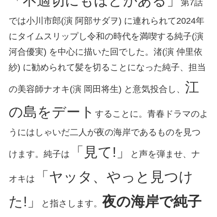
「不適切にもほどがある」
第7話
では小川市郎(演 阿部サダヲ) に連れられて2024年
にタイムスリップし令和の時代を満喫する純子(演
河合優実) を中心に描いた回でした。渚(演 仲里依
紗) に勧められて髪を切ることになった純子、担当
江
の美容師ナオキ(演 岡田将生) と意気投合し、
の島をデート
することに。青春ドラマのよ
うにはしゃいだ二人が夜の海岸であるものを見つ
「見て!」
けます。純子は
と声を弾ませ、ナ
「ヤッタ、やっと見つけ
オキは
た!」
夜の海岸で純子
と指さします。