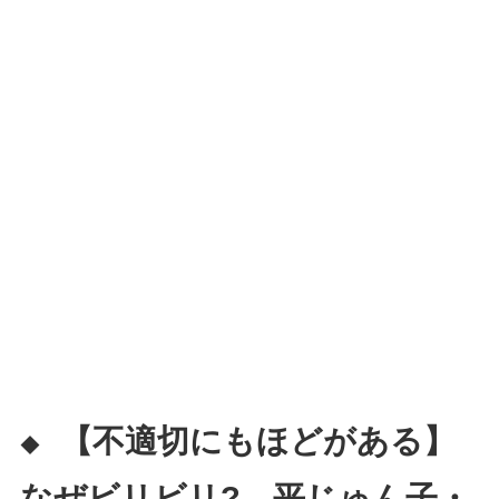
【不適切にもほどがある】
◆
なぜビリビリ?→平じゅん子・