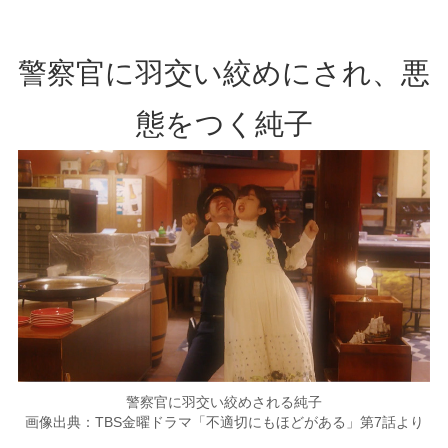
警察官に羽交い絞めにされ、悪
態をつく純子
警察官に羽交い絞めされる純子
画像出典：TBS金曜ドラマ「不適切にもほどがある」第7話より