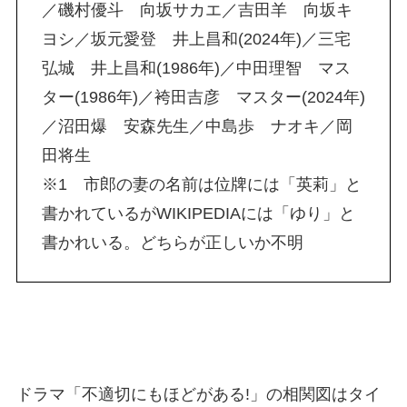
／磯村優斗 向坂サカエ／吉田羊 向坂キ
ヨシ／坂元愛登 井上昌和(2024年)／三宅
弘城 井上昌和(1986年)／中田理智 マス
ター(1986年)／袴田吉彦 マスター(2024年)
／沼田爆 安森先生／中島歩 ナオキ／岡
田将生
※1 市郎の妻の名前は位牌には「英莉」と
書かれているがWIKIPEDIAには「ゆり」と
書かれいる。どちらが正しいか不明
ドラマ「不適切にもほどがある!」の相関図はタイ