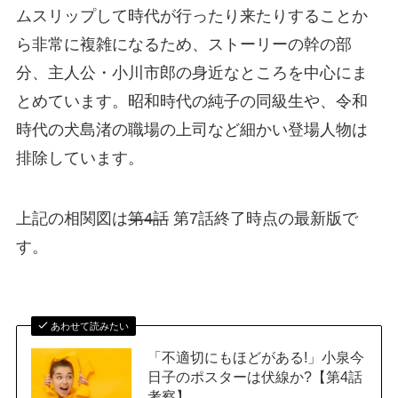
ムスリップして時代が行ったり来たりすることか
ら非常に複雑になるため、ストーリーの幹の部
分、主人公・小川市郎の身近なところを中心にま
とめています。昭和時代の純子の同級生や、令和
時代の犬島渚の職場の上司など細かい登場人物は
排除しています。
上記の相関図は
第4話
第7話終了時点の最新版で
す。
あわせて読みたい
「不適切にもほどがある!」小泉今
日子のポスターは伏線か?【第4話
考察】