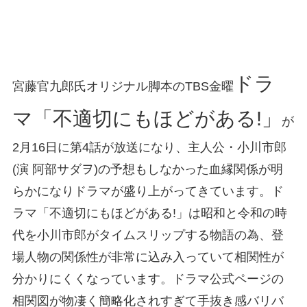
ドラ
宮藤官九郎氏オリジナル脚本のTBS金曜
マ「不適切にもほどがある!」
が
2月16日に第4話が放送になり、主人公・小川市郎
(演 阿部サダヲ)の予想もしなかった血縁関係が明
らかになりドラマが盛り上がってきています。ド
ラマ「不適切にもほどがある!」は昭和と令和の時
代を小川市郎がタイムスリップする物語の為、登
場人物の関係性が非常に込み入っていて相関性が
分かりにくくなっています。ドラマ公式ページの
相関図が物凄く簡略化されすぎて手抜き感バリバ