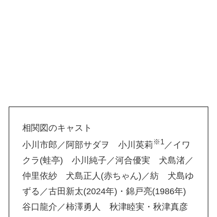
相関図のキャスト
※1
小川市郎／阿部サダヲ 小川英莉
／イワ
クラ(蛙亭) 小川純子／河合優実 犬島渚／
仲里依紗 犬島正人(赤ちゃん)／紡 犬島ゆ
ずる／古田新太(2024年)・錦戸亮(1986年)
谷口龍介／柿澤勇人 秋津睦実・秋津真彦