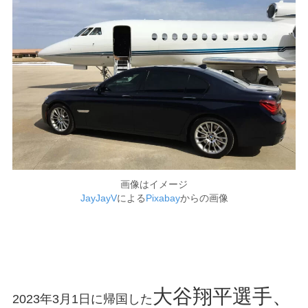
画像はイメージ
JayJayV
による
Pixabay
からの画像
大谷翔平選手、
2023年3月1日に帰国した