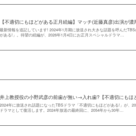
【不適切にもほどがある正月続編】マッチ(近藤真彦)出演が濃
最新情報を追記しています! 2024年1月期に放送され大きな話題を呼んだT
がある!」。待望の続編が、2026年1月4日にお正月スペシャルドラマ…
井上教授役の小野武彦の前歯が無い→入れ歯?【不適切にもほど
2024年に放送され話題になったTBSドラマ「不適切にもほどがある!」が、2
ドラマとして復活します。2024年放送の最終回に、2054年から30年…