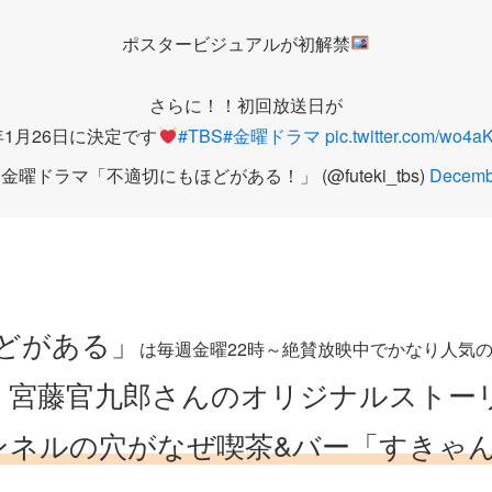
ポスタービジュアルが初解禁
さらに！！初回放送日が
4年1月26日に決定です
#TBS
#金曜ドラマ
pic.twitter.com/wo4
金曜ドラマ「不適切にもほどがある！」 (@futeki_tbs)
Decemb
どがある」
は毎週金曜22時～絶賛放映中でかなり人気
・宮藤官九郎さんのオリジナルストー
ンネルの穴がなぜ喫茶&バー「すきゃ