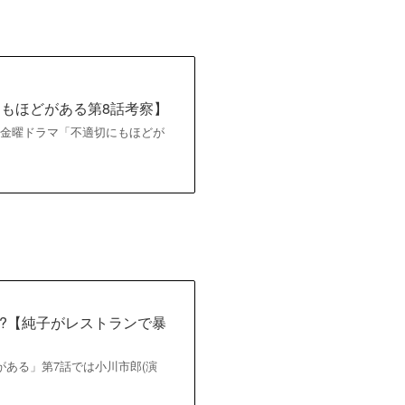
にもほどがある第8話考察】
【公式】金曜ドラマ「不適切にもほどが
?【純子がレストランで暴
どがある」第7話では小川市郎(演