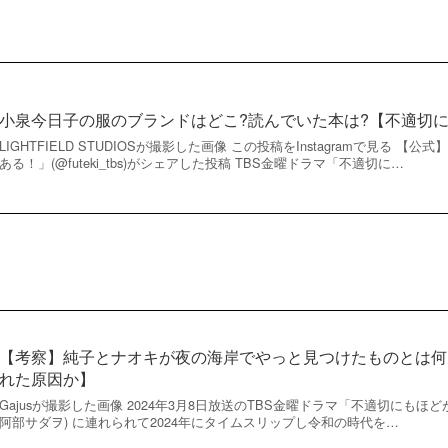
小泉今日子の服のブランドはどこ?読んでいた本は?【不適切
LIGHTFIELD STUDIOSが撮影した画像 この投稿をInstagramで見る 
ある！」(@futeki_tbs)がシェアした投稿 TBS金曜ドラマ「不適切に…
【考察】純子とナオキが夜の海岸でやっと見つけたものとは何
れた原因か】
Gajusが撮影した画像 2024年3月8日放送のTBS金曜ドラマ「不適切にもほ
阿部サダヲ) に連れられて2024年にタイムスリップし令和の時代を…