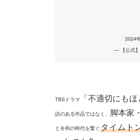
202
— 【公式】
「不適切にもほ
TBSドラマ
脚本家
説のある作品ではなく、
タイムト
と令和の時代を繋ぐ