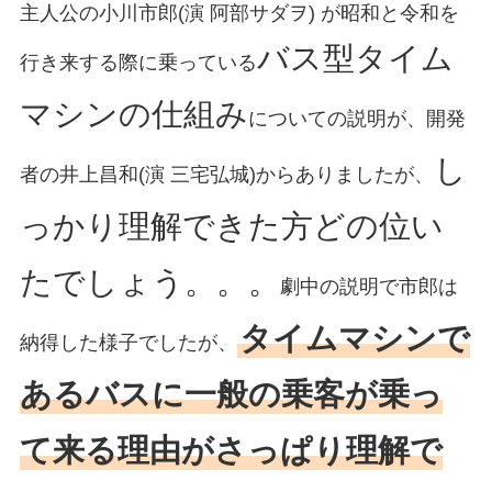
主人公の小川市郎(演 阿部サダヲ) が昭和と令和を
バス型タイム
行き来する際に乗っている
マシンの仕組み
についての説明が、開発
し
者の井上昌和(演 三宅弘城)からありましたが、
っかり理解できた方どの位い
たでしょう。。。
劇中の説明で市郎は
タイムマシンで
納得した様子でしたが、
あるバスに一般の乗客が乗っ
て来る理由がさっぱり理解で