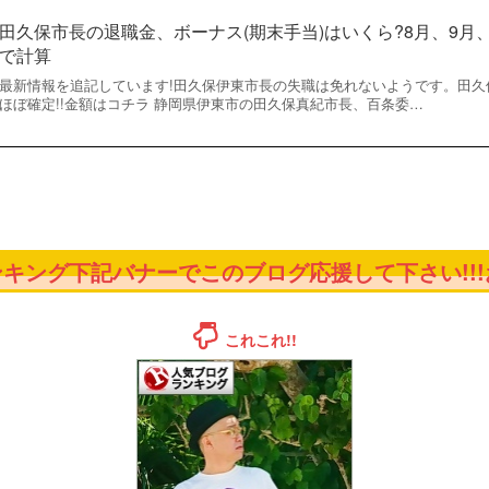
田久保市長の退職金、ボーナス(期末手当)はいくら?8月、9月、
で計算
最新情報を追記しています!田久保伊東市長の失職は免れないようです。田久
ほぼ確定!!金額はコチラ 静岡県伊東市の田久保真紀市長、百条委…
キング下記バナーでこのブログ応援して下さい!!!お
これこれ!!