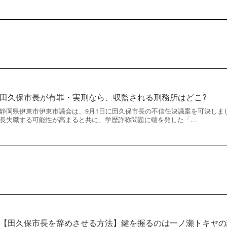
田久保市長が有罪・実刑なら、収監される刑務所はどこ?
静岡県伊東市伊東市議会は、9月1日に田久保市長の不信任決議案を可決しま
長失職する可能性が高まると共に、学歴詐称問題に端を発した「…
【田久保市長を辞めさせる方法】鍵を握るのは一ノ瀬トキヤの