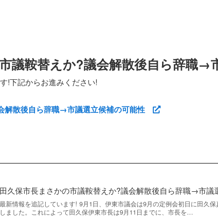
市議鞍替えか?議会解散後自ら辞職→
す!下記からお進みください!
議会解散後自ら辞職→市議選立候補の可能性
田久保市長まさかの市議鞍替えか?議会解散後自ら辞職→市議
最新情報を追記しています! 9月1日、伊東市議会は9月の定例会初日に田久
しました。これによって田久保伊東市長は9月11日までに、市長を…