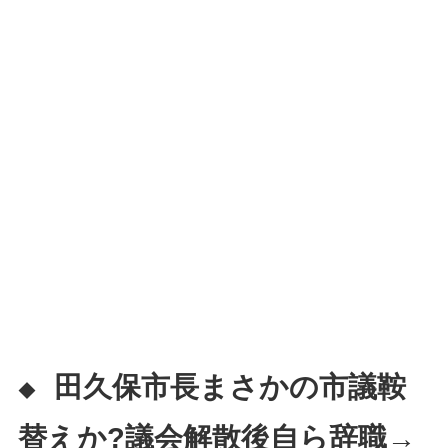
田久保市長まさかの市議鞍
◆
替えか?議会解散後自ら辞職→