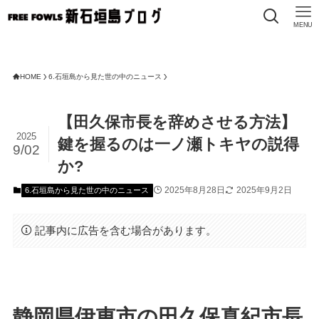
MENU
FRE
HOME
6.石垣島から見た世の中のニュース
【田久保市長を辞めさせる方法】
2025
鍵を握るのは一ノ瀬トキヤの説得
9/02
か?
2025年8月28日
2025年9月2日
6.石垣島から見た世の中のニュース
記事内に広告を含む場合があります。
静岡県伊東市の田久保真紀市長