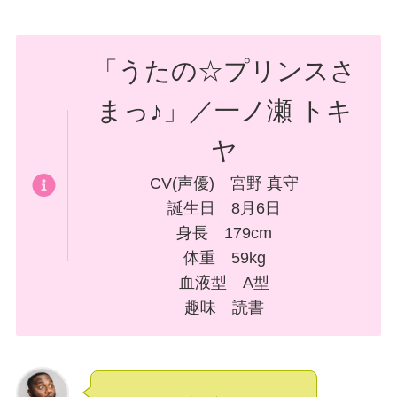
「うたの☆プリンスさ
まっ♪」／一ノ瀬 トキ
ヤ
CV(声優) 宮野 真守
誕生日 8月6日
身長 179cm
体重 59kg
血液型 A型
趣味 読書