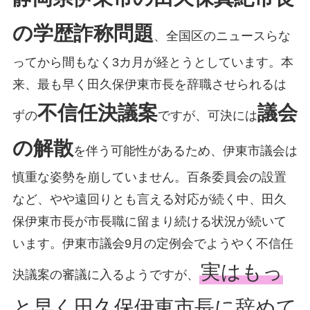
の学歴詐称問題
、全国区のニュースらな
ってから間もなく3カ月が経とうとしています。本
来、最も早く田久保伊東市長を辞職させられるは
不信任決議案
議会
ずの
ですが、可決には
の解散
を伴う可能性があるため、伊東市議会は
慎重な姿勢を崩していません。百条委員会の設置
など、やや遠回りとも言える対応が続く中、田久
保伊東市長が市長職に留まり続ける状況が続いて
います。伊東市議会9月の定例会でようやく不信任
実はもっ
決議案の審議に入るようですが、
と早く田久保伊東市長に辞めて