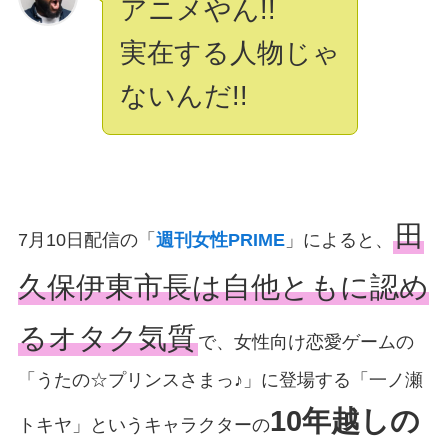
アニメやん!!
実在する人物じゃ
ないんだ!!
田
7月10日配信の「
週刊女性PRIME
」によると、
久保伊東市長は自他ともに認め
るオタク気質
で、女性向け恋愛ゲームの
「うたの☆プリンスさまっ♪」に登場する「一ノ瀬
10年越しの
トキヤ」というキャラクターの