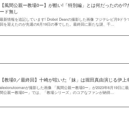
【風間公親ー教場0ー】が酷い!「特別編」とは何だったのか!
ード無し
最新情報を追記しています! Drobot Deanの撮影した画像 フジテレビ月9
回を迎えたのが先週の6月19日の事でした。最終回に新たな謎、千…
【教場0／最終回】十崎が呟いた「妹」は堀田真由演じる伊上
alexionutcomanが撮影した画像 「風間公親ー教場0ー」が2023年6月1
間公親ー教場0ー」では、「教場シリーズ」のコアなファンが納得…