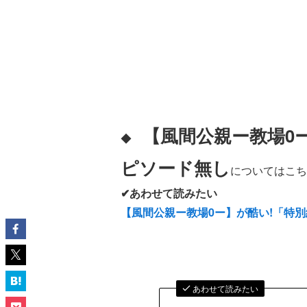
【風間公親ー教場0
◆
ピソード無し
についてはこち
✔あわせて読みたい
【風間公親ー教場0ー】が酷い!「特
あわせて読みたい