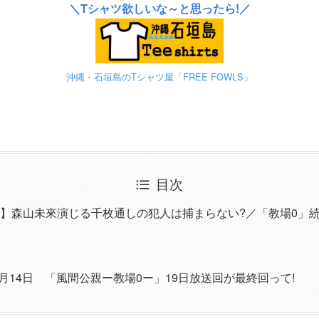
＼Tシャツ欲しいな～と思ったら!／
沖縄・石垣島のTシャツ屋「FREE FOWLS」
目次
】森山未來演じる千枚通しの犯人は捕まらない?／「教場0」続
6月14日 「風間公親ー教場0ー」19日放送回が最終回って!