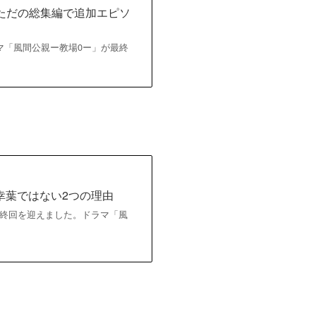
?ただの総集編で追加エピソ
ドラマ「風間公親ー教場0ー」が最終
幸葉ではない2つの理由
9日に最終回を迎えました。ドラマ「風