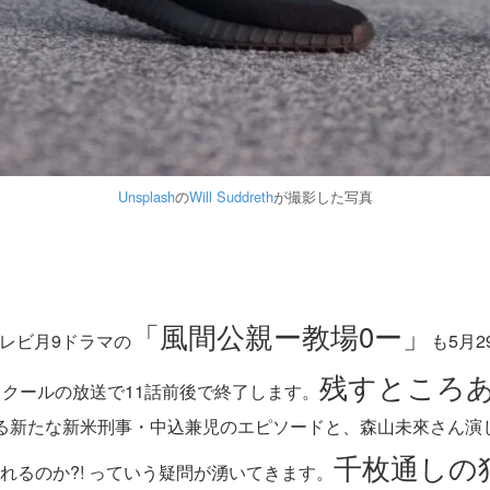
Unsplash
の
Will Suddreth
が撮影した写真
「風間公親ー教場0ー」
テレビ月9ドラマの
も5月
残すところあ
1クールの放送で11話前後で終了します。
る新たな新米刑事・中込兼児のエピソードと、森山未來さん演
千枚通しの
れるのか?! っていう疑問が湧いてきます。