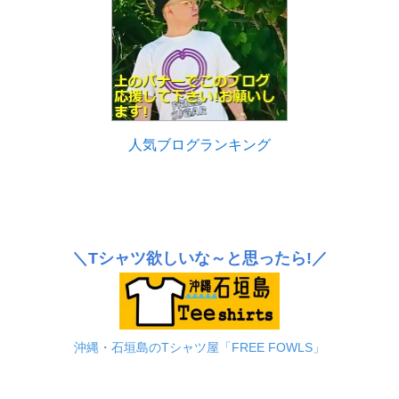
人気ブログランキング
＼Tシャツ欲しいな～と思ったら!／
沖縄・石垣島のTシャツ屋「FREE FOWLS」