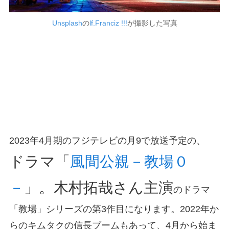
Unsplash
の
lf.Franciz !!!
が撮影した写真
2023年4月期のフジテレビの月9で放送予定の、
ドラマ「
風間公親－教場０
－
」。木村拓哉さん主演
のドラマ
「教場」シリーズの第3作目になります。2022年か
らのキムタクの信長ブームもあって、4月から始ま