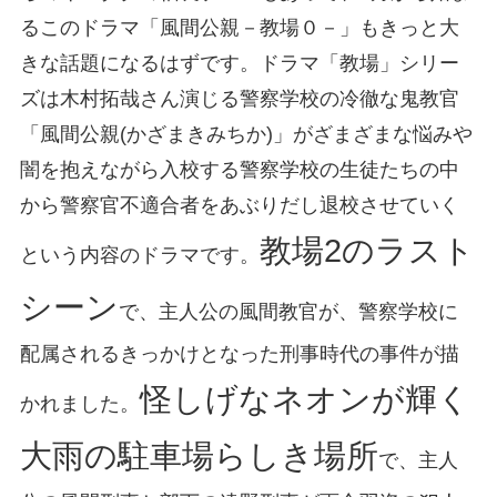
るこのドラマ「風間公親－教場０－」もきっと大
きな話題になるはずです。ドラマ「教場」シリー
ズは木村拓哉さん演じる警察学校の冷徹な鬼教官
「風間公親(かざまきみちか)」がざまざまな悩みや
闇を抱えながら入校する警察学校の生徒たちの中
から警察官不適合者をあぶりだし退校させていく
教場2のラスト
という内容のドラマです。
シーン
で、主人公の風間教官が、警察学校に
配属されるきっかけとなった刑事時代の事件が描
怪しげなネオンが輝く
かれました。
大雨の駐車場らしき場所
で、主人