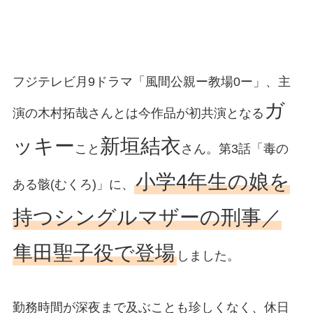
フジテレビ月9ドラマ「風間公親ー教場0ー」、主
ガ
演の木村拓哉さんとは今作品が初共演となる
ッキー
新垣結衣
こと
さん。第3話「毒の
小学4年生の娘を
ある骸(むくろ)」に、
持つシングルマザーの刑事／
隼田聖子役で登場
しました。
勤務時間が深夜まで及ぶことも珍しくなく、休日