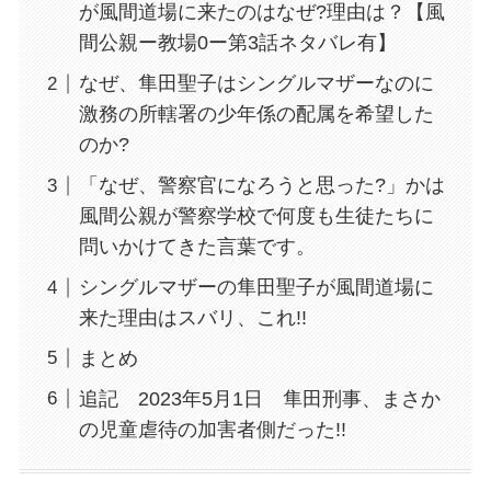
が風間道場に来たのはなぜ?理由は？【風
間公親ー教場0ー第3話ネタバレ有】
なぜ、隼田聖子はシングルマザーなのに
激務の所轄署の少年係の配属を希望した
のか?
「なぜ、警察官になろうと思った?」かは
風間公親が警察学校で何度も生徒たちに
問いかけてきた言葉です。
シングルマザーの隼田聖子が風間道場に
来た理由はスバリ、これ!!
まとめ
追記 2023年5月1日 隼田刑事、まさか
の児童虐待の加害者側だった!!