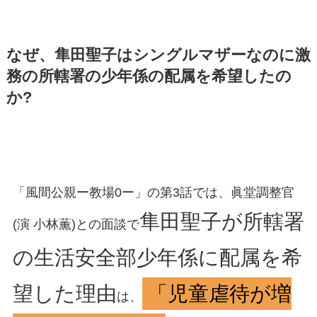
なぜ、隼田聖子はシングルマザーなのに激
務の所轄署の少年係の配属を希望したの
か?
「風間公親ー教場0ー」の第3話では、眞堂調整官
隼田聖子が所轄署
(演 小林薫)との面談で
の生活安全部少年係に配属を希
望した理由
「児童虐待が増
は、