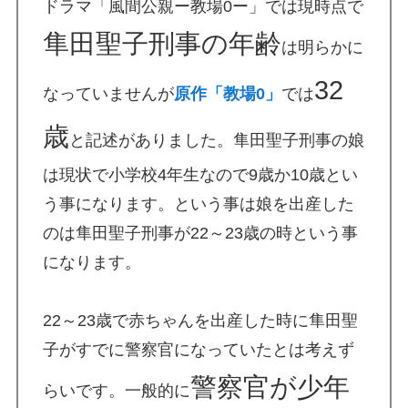
ドラマ「風間公親ー教場0ー」では現時点で
隼田聖子刑事の年齢
は明らかに
32
なっていませんが
原作「教場0」
では
歳
と記述がありました。隼田聖子刑事の娘
は現状で小学校4年生なので9歳か10歳とい
う事になります。という事は娘を出産した
のは隼田聖子刑事が22～23歳の時という事
になります。
22～23歳で赤ちゃんを出産した時に隼田聖
子がすでに警察官になっていたとは考えず
警察官が少年
らいです。一般的に