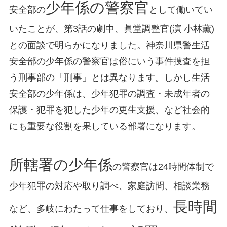
少年係の警察官
安全部の
として働いてい
いたことが、第3話の劇中、眞堂調整官(演 小林薫)
との面談で明らかになりました。神奈川県警生活
安全部の少年係の警察官は俗にいう事件捜査を担
う刑事部の「刑事」とは異なります。しかし生活
安全部の少年係は、少年犯罪の調査・未成年者の
保護・犯罪を犯した少年の更生支援、など社会的
にも重要な役割を果している部署になります。
所轄署の少年係
の警察官は24時間体制で
少年犯罪の対応や取り調べ、家庭訪問、相談業務
長時間
など、多岐にわたって仕事をしており、