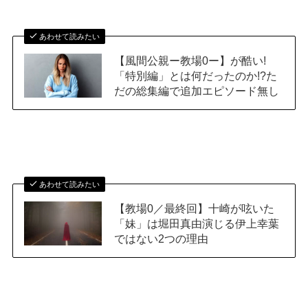
あわせて読みたい
【風間公親ー教場0ー】が酷い!
「特別編」とは何だったのか!?た
だの総集編で追加エピソード無し
あわせて読みたい
【教場0／最終回】十崎が呟いた
「妹」は堀田真由演じる伊上幸葉
ではない2つの理由