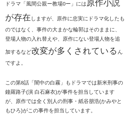
原作小説
ドラマ「風間公親ー教場0ー」には
が存在
しますが、原作に忠実にドラマ化したも
のではなく、事件の大まかな輪郭はそのままに、
登場人物の入れ替えや、原作にない登場人物を追
改変が多くされている
加するなど
ん
ですよ。
この第8話「闇中の白霧」もドラマでは新米刑事の
鐘羅路子(演 白石麻衣)が事件を担当しています
が、原作では全く別人の刑事・紙谷朋浩(かみやと
もひろ)がこの事件を担当しています。