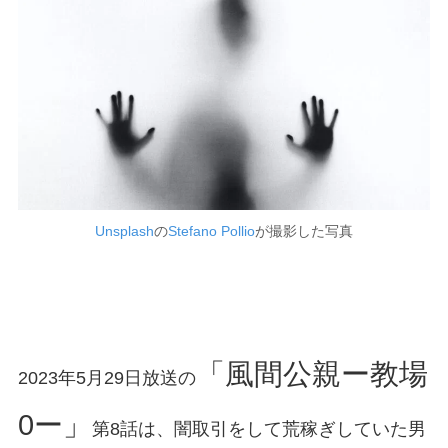
Unsplash
の
Stefano Pollio
が撮影した写真
「風間公親ー教場
2023年5月29日放送の
0ー」
第8話は、闇取引をして荒稼ぎしていた男