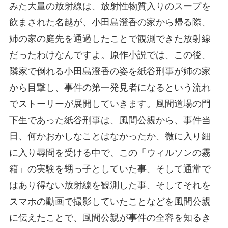
みた大量の放射線は、放射性物質入りのスープを
飲まされた名越が、小田島澄香の家から帰る際、
姉の家の庭先を通過したことで観測できた放射線
だったわけなんですよ。原作小説では、この後、
隣家で倒れる小田島澄香の姿を紙谷刑事が姉の家
から目撃し、事件の第一発見者になるという流れ
でストーリーが展開していきます。風間道場の門
下生であった紙谷刑事は、風間公親から、事件当
日、何かおかしなことはなかったか、微に入り細
に入り尋問を受ける中で、この「ウィルソンの霧
箱」の実験を甥っ子としていた事、そして通常で
はあり得ない放射線を観測した事、そしてそれを
スマホの動画で撮影していたことなどを風間公親
に伝えたことで、風間公親が事件の全容を知るき