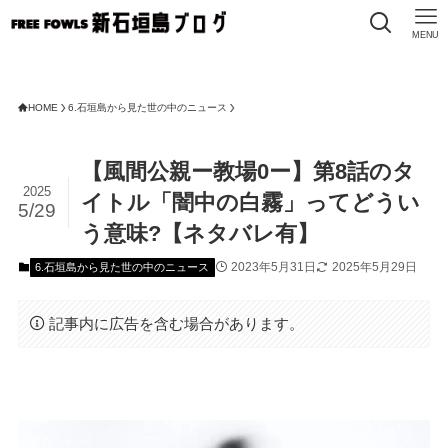
MENU
FRE
HOME
6.石垣島から見た世の中のニュース
【風間公親ー教場0ー】第8話のタ
2025
イトル「闇中の白霧」ってどうい
5/29
う意味?【ネタバレ有】
2023年5月31日
2025年5月29日
6.石垣島から見た世の中のニュース
記事内に広告を含む場合があります。