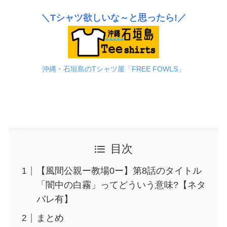
＼Tシャツ欲しいな～と思ったら!／
沖縄・石垣島のTシャツ屋「FREE FOWLS」
目次
【風間公親ー教場0ー】第8話のタイトル
「闇中の白霧」ってどういう意味?【ネタ
バレ有】
まとめ