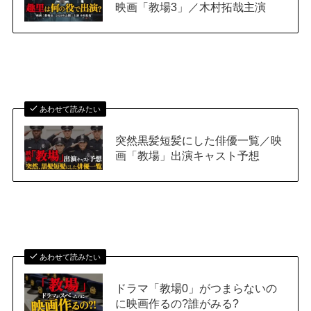
映画「教場3」／木村拓哉主演
あわせて読みたい
突然黒髪短髪にした俳優一覧／映
画「教場」出演キャスト予想
あわせて読みたい
ドラマ「教場0」がつまらないの
に映画作るの?誰がみる?