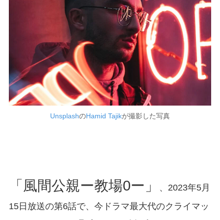
Unsplash
の
Hamid Tajik
が撮影した写真
「風間公親ー教場0ー」
、2023年5月
15日放送の第6話で、今ドラマ最大代のクライマッ