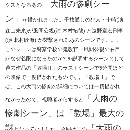
「大雨の惨劇シー
クスとなるあの
ン」
が描かれました。千枚通しの犯人・十崎(演
森山未來)が風間公親(演 木村拓哉) と遠野章宏刑事
(演 北村匠海) が襲撃されるあのシーンです。。。
このシーンは警察学校の鬼教官・風間公親の右目
がなぜ義眼になったのか? を説明するシーンとして
過去作品の「教場Ⅱ」のラストシーンで5分間ほど
の映像で一度描かれたものです。「教場Ⅱ」で
は、この大雨の惨劇の詳細については一切描かれ
「大雨の
なかったので、視聴者からすると
惨劇シーン」は「教場」最大の
謎
「大雨の
となっていました。今回はこの