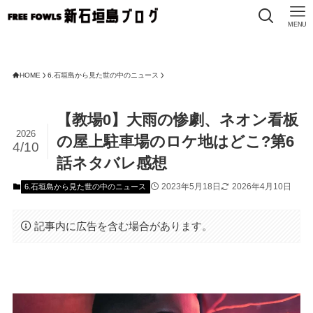
MENU
FR
HOME
6.石垣島から見た世の中のニュース
【教場0】大雨の惨劇、ネオン看板
2026
の屋上駐車場のロケ地はどこ?第6
4/10
話ネタバレ感想
2023年5月18日
2026年4月10日
6.石垣島から見た世の中のニュース
記事内に広告を含む場合があります。