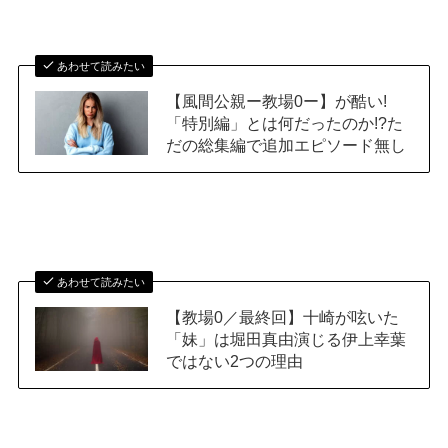
あわせて読みたい
【風間公親ー教場0ー】が酷い!
「特別編」とは何だったのか!?た
だの総集編で追加エピソード無し
あわせて読みたい
【教場0／最終回】十崎が呟いた
「妹」は堀田真由演じる伊上幸葉
ではない2つの理由