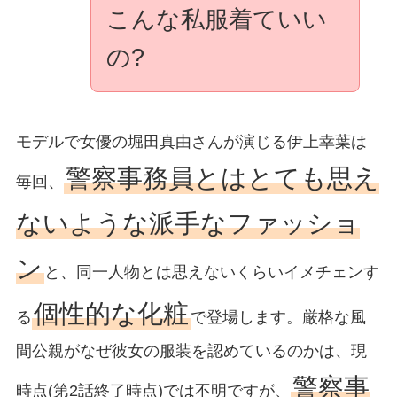
こんな私服着ていい
の?
モデルで女優の堀田真由さんが演じる伊上幸葉は
警察事務員とはとても思え
毎回、
ないような派手なファッショ
ン
と、同一人物とは思えないくらいイメチェンす
個性的な化粧
る
で登場します。厳格な風
間公親がなぜ彼女の服装を認めているのかは、現
警察事
時点(第2話終了時点)では不明ですが、